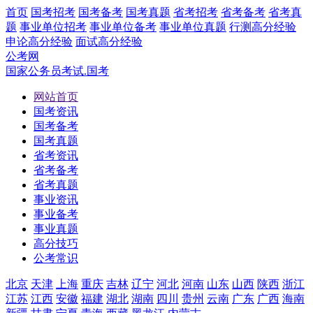
首页
国考招考
国考备考
国考真题
省考招考
省考备考
省考真
题
事业单位招考
事业单位备考
事业单位真题
行测高分经验
申论高分经验
面试高分经验
公考网
国家公务员考试.国考
网站首页
国考资讯
国考备考
国考真题
省考资讯
省考备考
省考真题
事业资讯
事业备考
事业真题
高分技巧
公考常识
北京
天津
上海
重庆
吉林
辽宁
河北
河南
山东
山西
陕西
浙江
江苏
江西
安徽
福建
湖北
湖南
四川
贵州
云南
广东
广西
海南