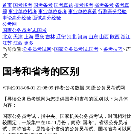
首页
国考招考
国考备考
国考真题
省考招考
省考备考
省考真
题
事业单位招考
事业单位备考
事业单位真题
行测高分经验
申论高分经验
面试高分经验
公考网
国家公务员考试.国考
北京
天津
上海
重庆
吉林
辽宁
河北
河南
山东
山西
陕西
浙江
江苏
江西
更多
当前位置:
公务员考试网
>
国家公务员考试.国考
>
备考技巧
>
正
文
国考和省考的区别
时间:2018-06-01 21:08:09
作者:公考数据
来源:公务员考试网
【导读公务员考试网为您提供国考和省考的区别 以下为具体
内容：
国家公务员考试，指中央、国家机关公务员考试，时间相对比
较固定，一般集中在10-11月份，简称“国考”。省级公务员考
试，简称省考，是指各个省份的公务员考试。国考省考可以同