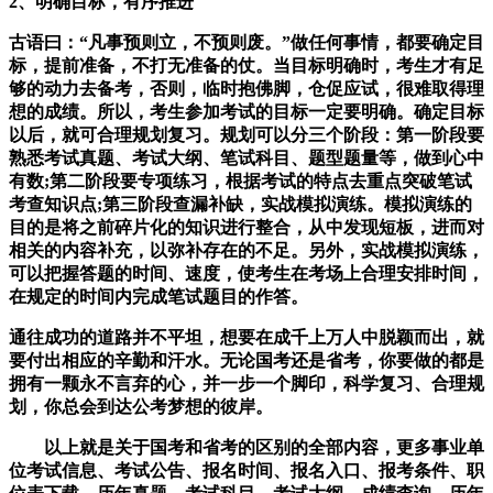
2、明确目标，有序推进
古语曰：“凡事预则立，不预则废。”做任何事情，都要确定目
标，提前准备，不打无准备的仗。当目标明确时，考生才有足
够的动力去备考，否则，临时抱佛脚，仓促应试，很难取得理
想的成绩。所以，考生参加考试的目标一定要明确。确定目标
以后，就可合理规划复习。规划可以分三个阶段：第一阶段要
熟悉考试真题、考试大纲、笔试科目、题型题量等，做到心中
有数;第二阶段要专项练习，根据考试的特点去重点突破笔试
考查知识点;第三阶段查漏补缺，实战模拟演练。模拟演练的
目的是将之前碎片化的知识进行整合，从中发现短板，进而对
相关的内容补充，以弥补存在的不足。另外，实战模拟演练，
可以把握答题的时间、速度，使考生在考场上合理安排时间，
在规定的时间内完成笔试题目的作答。
通往成功的道路并不平坦，想要在成千上万人中脱颖而出，就
要付出相应的辛勤和汗水。无论国考还是省考，你要做的都是
拥有一颗永不言弃的心，并一步一个脚印，科学复习、合理规
划，你总会到达公考梦想的彼岸。
以上就是关于国考和省考的区别的全部内容，更多事业单
位考试信息、考试公告、报名时间、报名入口、报考条件、职