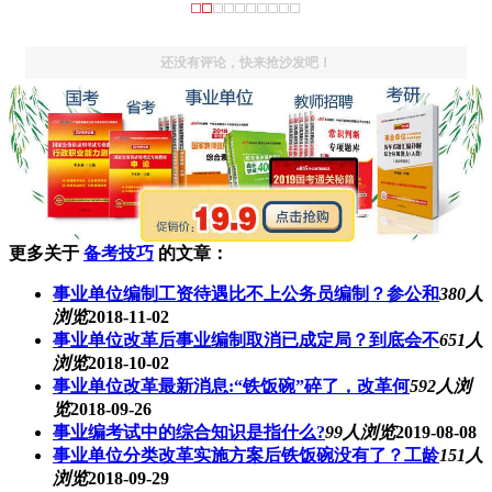
还没有评论，快来抢沙发吧！
更多关于
备考技巧
的文章：
事业单位编制工资待遇比不上公务员编制？参公和
380人
浏览
2018-11-02
事业单位改革后事业编制取消已成定局？到底会不
651人
浏览
2018-10-02
事业单位改革最新消息:“铁饭碗”碎了，改革何
592人浏
览
2018-09-26
事业编考试中的综合知识是指什么?
99人浏览
2019-08-08
事业单位分类改革实施方案后铁饭碗没有了？工龄
151人
浏览
2018-09-29