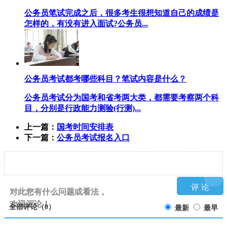
公务员笔试完成之后，很多考生很想知道自己的成绩是
怎样的，有没有进入面试?公务员...
公务员考试都考哪些科目？笔试内容是什么？
公务员考试分为国考和省考两大类，都需要考察两个科
目，分别是行政能力测验(行测)...
上一篇：
国考时间安排表
下一篇：
公务员考试报名入口
对此您有什么问题或看法，
欢迎评论！
全部评论（
0
）
最新
最早