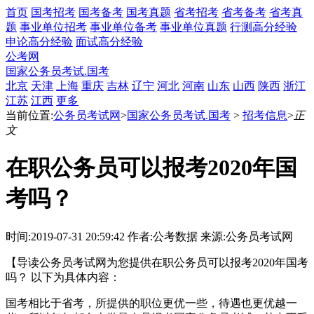
首页
国考招考
国考备考
国考真题
省考招考
省考备考
省考真
题
事业单位招考
事业单位备考
事业单位真题
行测高分经验
申论高分经验
面试高分经验
公考网
国家公务员考试.国考
北京
天津
上海
重庆
吉林
辽宁
河北
河南
山东
山西
陕西
浙江
江苏
江西
更多
当前位置:
公务员考试网
>
国家公务员考试.国考
>
招考信息
>
正
文
在职公务员可以报考2020年国
考吗？
时间:2019-07-31 20:59:42
作者:公考数据
来源:公务员考试网
【导读公务员考试网为您提供在职公务员可以报考2020年国考
吗？ 以下为具体内容：
国考相比于省考，所提供的职位更优一些，待遇也更优越一