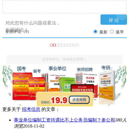
对此您有什么问题或看法，
欢迎评论！
全部评论（
0
）
最新
最早
还没有评论，快来抢沙发吧！
更多关于
招考信息
的文章：
事业单位编制工资待遇比不上公务员编制？参公和
380人
浏览
2018-11-02