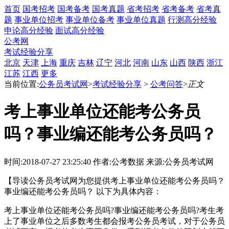
首页
国考招考
国考备考
国考真题
省考招考
省考备考
省考真
题
事业单位招考
事业单位备考
事业单位真题
行测高分经验
申论高分经验
面试高分经验
公考网
考试经验分享
北京
天津
上海
重庆
吉林
辽宁
河北
河南
山东
山西
陕西
浙江
江苏
江西
更多
当前位置:
公务员考试网
>
考试经验分享
>
公考问答
>
正文
考上事业单位还能考公务员
吗？事业编还能考公务员吗？
时间:2018-07-27 23:25:40
作者:公考数据
来源:公务员考试网
【导读公务员考试网为您提供考上事业单位还能考公务员吗？
事业编还能考公务员吗？ 以下为具体内容：
考上事业单位还能考公务员吗?事业编还能考公务员吗?考生考
上了事业单位之后多数考生都会报考公务员考试，对于公务员