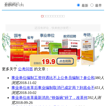
欢迎评论！
全部评论（
0
）
最新
最早
还没有评论，快来抢沙发吧！
更多关于
公考问答
的文章：
事业单位编制工资待遇比不上公务员编制？参公和
380人
浏览
2018-11-02
事业单位改革后事业编制取消已成定局？到底会不
651人
浏览
2018-10-02
事业单位改革最新消息:“铁饭碗”碎了，改革何
592人浏
览
2018-09-26