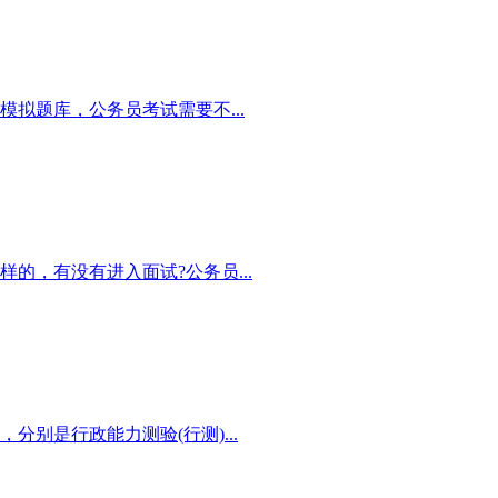
拟题库，公务员考试需要不...
的，有没有进入面试?公务员...
别是行政能力测验(行测)...