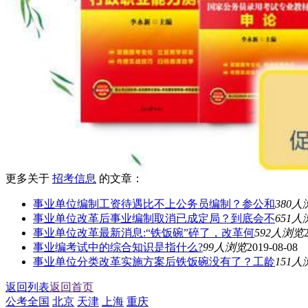
更多关于
招考信息
的文章：
事业单位编制工资待遇比不上公务员编制？参公和
380人
事业单位改革后事业编制取消已成定局？到底会不
651人
事业单位改革最新消息:“铁饭碗”碎了，改革何
592人浏览
事业编考试中的综合知识是指什么?
99人浏览
2019-08-08
事业单位分类改革实施方案后铁饭碗没有了？工龄
151人
返回列表
返回首页
公考全国
北京
天津
上海
重庆