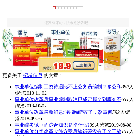
还没有评论，快来抢沙发吧！
更多关于
招考信息
的文章：
事业单位编制工资待遇比不上公务员编制？参公和
380人
浏览
2018-11-02
事业单位改革后事业编制取消已成定局？到底会不
651人
浏览
2018-10-02
事业单位改革最新消息:“铁饭碗”碎了，改革何
592人浏
览
2018-09-26
事业编考试中的综合知识是指什么?
99人浏览
2019-08-08
事业单位分类改革实施方案后铁饭碗没有了？工龄
151人