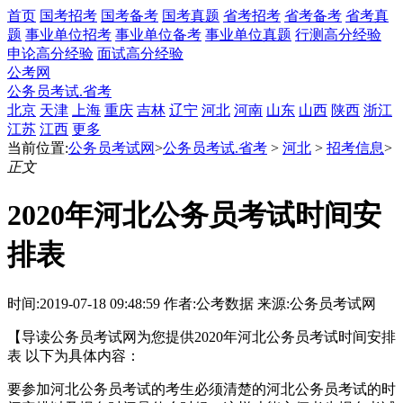
首页
国考招考
国考备考
国考真题
省考招考
省考备考
省考真
题
事业单位招考
事业单位备考
事业单位真题
行测高分经验
申论高分经验
面试高分经验
公考网
公务员考试.省考
北京
天津
上海
重庆
吉林
辽宁
河北
河南
山东
山西
陕西
浙江
江苏
江西
更多
当前位置:
公务员考试网
>
公务员考试.省考
>
河北
>
招考信息
>
正文
2020年河北公务员考试时间安
排表
时间:2019-07-18 09:48:59
作者:公考数据
来源:公务员考试网
【导读公务员考试网为您提供2020年河北公务员考试时间安排
表 以下为具体内容：
要参加河北公务员考试的考生必须清楚的河北公务员考试的时