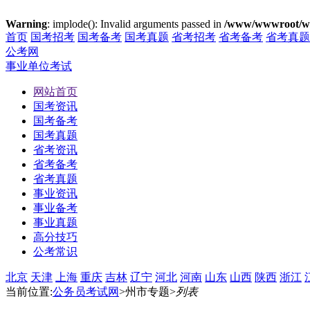
Warning
: implode(): Invalid arguments passed in
/www/wwwroot/ww
首页
国考招考
国考备考
国考真题
省考招考
省考备考
省考真题
公考网
事业单位考试
网站首页
国考资讯
国考备考
国考真题
省考资讯
省考备考
省考真题
事业资讯
事业备考
事业真题
高分技巧
公考常识
北京
天津
上海
重庆
吉林
辽宁
河北
河南
山东
山西
陕西
浙江
当前位置:
公务员考试网
>州市专题>
列表