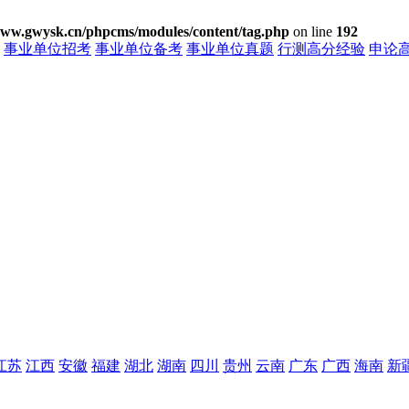
w.gwysk.cn/phpcms/modules/content/tag.php
on line
192
事业单位招考
事业单位备考
事业单位真题
行测高分经验
申论
江苏
江西
安徽
福建
湖北
湖南
四川
贵州
云南
广东
广西
海南
新