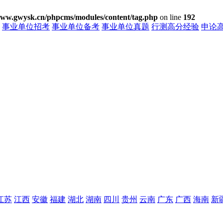
w.gwysk.cn/phpcms/modules/content/tag.php
on line
192
事业单位招考
事业单位备考
事业单位真题
行测高分经验
申论
江苏
江西
安徽
福建
湖北
湖南
四川
贵州
云南
广东
广西
海南
新