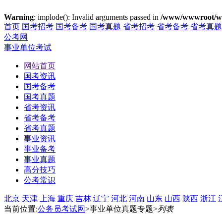
Warning
: implode(): Invalid arguments passed in
/www/wwwroot/ww
首页
国考招考
国考备考
国考真题
省考招考
省考备考
省考真题
公考网
事业单位考试
网站首页
国考资讯
国考备考
国考真题
省考资讯
省考备考
省考真题
事业资讯
事业备考
事业真题
高分技巧
公考常识
北京
天津
上海
重庆
吉林
辽宁
河北
河南
山东
山西
陕西
浙江
当前位置:
公务员考试网
>事业单位真题专题>
列表