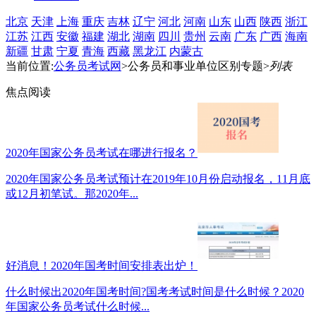
北京
天津
上海
重庆
吉林
辽宁
河北
河南
山东
山西
陕西
浙江
江苏
江西
安徽
福建
湖北
湖南
四川
贵州
云南
广东
广西
海南
新疆
甘肃
宁夏
青海
西藏
黑龙江
内蒙古
当前位置:
公务员考试网
>公务员和事业单位区别专题>
列表
焦点阅读
2020年国家公务员考试在哪进行报名？
2020年国家公务员考试预计在2019年10月份启动报名，11月底
或12月初笔试。那2020年...
好消息！2020年国考时间安排表出炉！
什么时候出2020年国考时间?国考考试时间是什么时候？2020
年国家公务员考试什么时候...