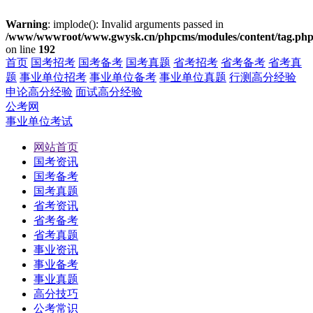
Warning
: implode(): Invalid arguments passed in
/www/wwwroot/www.gwysk.cn/phpcms/modules/content/tag.ph
on line
192
首页
国考招考
国考备考
国考真题
省考招考
省考备考
省考真
题
事业单位招考
事业单位备考
事业单位真题
行测高分经验
申论高分经验
面试高分经验
公考网
事业单位考试
网站首页
国考资讯
国考备考
国考真题
省考资讯
省考备考
省考真题
事业资讯
事业备考
事业真题
高分技巧
公考常识