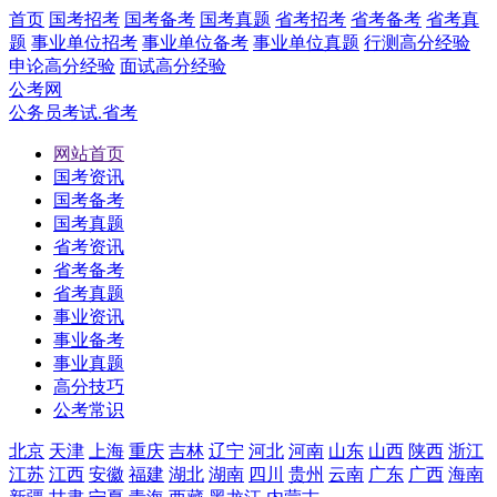
首页
国考招考
国考备考
国考真题
省考招考
省考备考
省考真
题
事业单位招考
事业单位备考
事业单位真题
行测高分经验
申论高分经验
面试高分经验
公考网
公务员考试.省考
网站首页
国考资讯
国考备考
国考真题
省考资讯
省考备考
省考真题
事业资讯
事业备考
事业真题
高分技巧
公考常识
北京
天津
上海
重庆
吉林
辽宁
河北
河南
山东
山西
陕西
浙江
江苏
江西
安徽
福建
湖北
湖南
四川
贵州
云南
广东
广西
海南