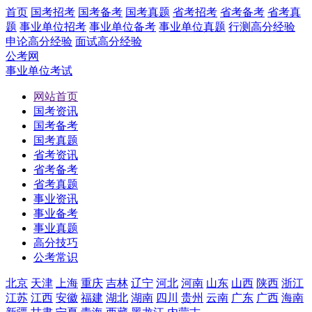
首页
国考招考
国考备考
国考真题
省考招考
省考备考
省考真
题
事业单位招考
事业单位备考
事业单位真题
行测高分经验
申论高分经验
面试高分经验
公考网
事业单位考试
网站首页
国考资讯
国考备考
国考真题
省考资讯
省考备考
省考真题
事业资讯
事业备考
事业真题
高分技巧
公考常识
北京
天津
上海
重庆
吉林
辽宁
河北
河南
山东
山西
陕西
浙江
江苏
江西
安徽
福建
湖北
湖南
四川
贵州
云南
广东
广西
海南