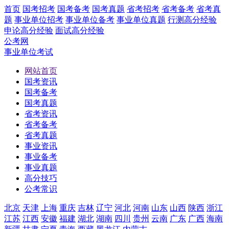
首页
国考招考
国考备考
国考真题
省考招考
省考备考
省考真
题
事业单位招考
事业单位备考
事业单位真题
行测高分经验
申论高分经验
面试高分经验
公考网
事业单位考试
网站首页
国考资讯
国考备考
国考真题
省考资讯
省考备考
省考真题
事业资讯
事业备考
事业真题
高分技巧
公考常识
北京
天津
上海
重庆
吉林
辽宁
河北
河南
山东
山西
陕西
浙江
江苏
江西
安徽
福建
湖北
湖南
四川
贵州
云南
广东
广西
海南