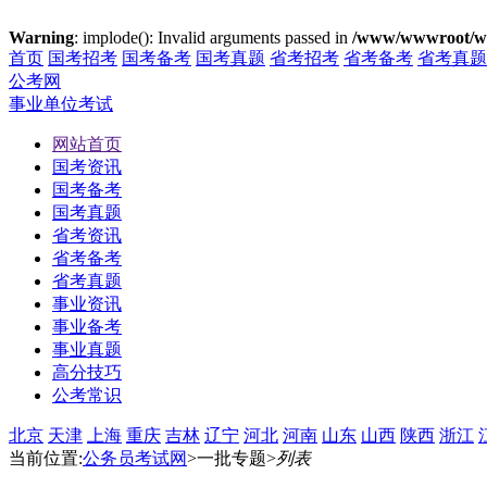
Warning
: implode(): Invalid arguments passed in
/www/wwwroot/ww
首页
国考招考
国考备考
国考真题
省考招考
省考备考
省考真题
公考网
事业单位考试
网站首页
国考资讯
国考备考
国考真题
省考资讯
省考备考
省考真题
事业资讯
事业备考
事业真题
高分技巧
公考常识
北京
天津
上海
重庆
吉林
辽宁
河北
河南
山东
山西
陕西
浙江
当前位置:
公务员考试网
>一批专题>
列表