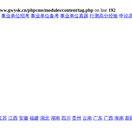
w.gwysk.cn/phpcms/modules/content/tag.php
on line
192
事业单位招考
事业单位备考
事业单位真题
行测高分经验
申论
江苏
江西
安徽
福建
湖北
湖南
四川
贵州
云南
广东
广西
海南
新