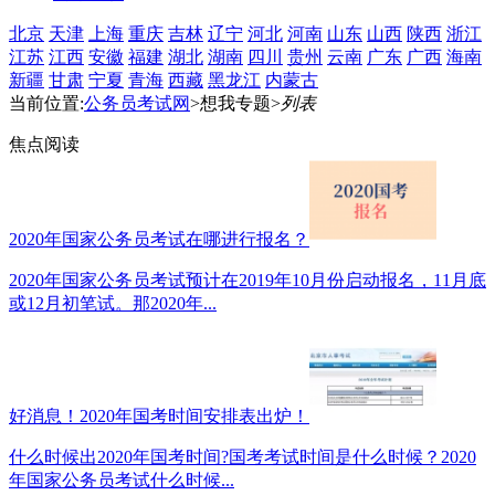
北京
天津
上海
重庆
吉林
辽宁
河北
河南
山东
山西
陕西
浙江
江苏
江西
安徽
福建
湖北
湖南
四川
贵州
云南
广东
广西
海南
新疆
甘肃
宁夏
青海
西藏
黑龙江
内蒙古
当前位置:
公务员考试网
>想我专题>
列表
焦点阅读
2020年国家公务员考试在哪进行报名？
2020年国家公务员考试预计在2019年10月份启动报名，11月底
或12月初笔试。那2020年...
好消息！2020年国考时间安排表出炉！
什么时候出2020年国考时间?国考考试时间是什么时候？2020
年国家公务员考试什么时候...