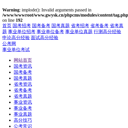
Warning
: implode(): Invalid arguments passed in
/www/wwwroot/www.gwysk.cn/phpcms/modules/content/tag.ph
on line
192
首页
国考招考
国考备考
国考真题
省考招考
省考备考
省考真
题
事业单位招考
事业单位备考
事业单位真题
行测高分经验
申论高分经验
面试高分经验
公考网
事业单位考试
网站首页
国考资讯
国考备考
国考真题
省考资讯
省考备考
省考真题
事业资讯
事业备考
事业真题
高分技巧
公考常识