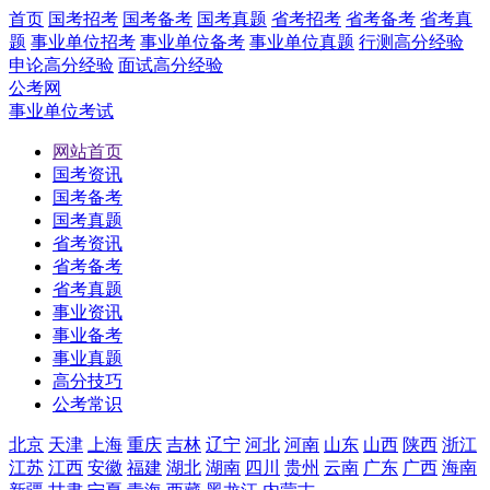
首页
国考招考
国考备考
国考真题
省考招考
省考备考
省考真
题
事业单位招考
事业单位备考
事业单位真题
行测高分经验
申论高分经验
面试高分经验
公考网
事业单位考试
网站首页
国考资讯
国考备考
国考真题
省考资讯
省考备考
省考真题
事业资讯
事业备考
事业真题
高分技巧
公考常识
北京
天津
上海
重庆
吉林
辽宁
河北
河南
山东
山西
陕西
浙江
江苏
江西
安徽
福建
湖北
湖南
四川
贵州
云南
广东
广西
海南