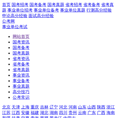
首页
国考招考
国考备考
国考真题
省考招考
省考备考
省考真
题
事业单位招考
事业单位备考
事业单位真题
行测高分经验
申论高分经验
面试高分经验
公考网
事业单位考试
网站首页
国考资讯
国考备考
国考真题
省考资讯
省考备考
省考真题
事业资讯
事业备考
事业真题
高分技巧
公考常识
北京
天津
上海
重庆
吉林
辽宁
河北
河南
山东
山西
陕西
浙江
江苏
江西
安徽
福建
湖北
湖南
四川
贵州
云南
广东
广西
海南