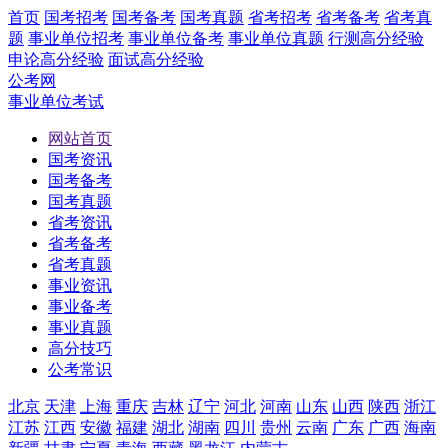
首页
国考招考
国考备考
国考真题
省考招考
省考备考
省考真
题
事业单位招考
事业单位备考
事业单位真题
行测高分经验
申论高分经验
面试高分经验
公考网
事业单位考试
网站首页
国考资讯
国考备考
国考真题
省考资讯
省考备考
省考真题
事业资讯
事业备考
事业真题
高分技巧
公考常识
北京
天津
上海
重庆
吉林
辽宁
河北
河南
山东
山西
陕西
浙江
江苏
江西
安徽
福建
湖北
湖南
四川
贵州
云南
广东
广西
海南