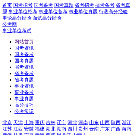
首页
国考招考
国考备考
国考真题
省考招考
省考备考
省考真
题
事业单位招考
事业单位备考
事业单位真题
行测高分经验
申论高分经验
面试高分经验
公考网
事业单位考试
网站首页
国考资讯
国考备考
国考真题
省考资讯
省考备考
省考真题
事业资讯
事业备考
事业真题
高分技巧
公考常识
北京
天津
上海
重庆
吉林
辽宁
河北
河南
山东
山西
陕西
浙江
江苏
江西
安徽
福建
湖北
湖南
四川
贵州
云南
广东
广西
海南