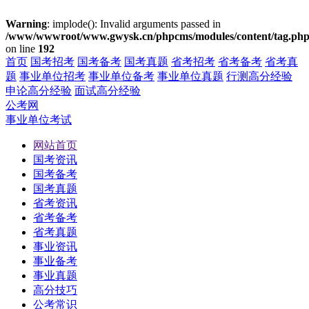
Warning
: implode(): Invalid arguments passed in
/www/wwwroot/www.gwysk.cn/phpcms/modules/content/tag.ph
on line
192
首页
国考招考
国考备考
国考真题
省考招考
省考备考
省考真
题
事业单位招考
事业单位备考
事业单位真题
行测高分经验
申论高分经验
面试高分经验
公考网
事业单位考试
网站首页
国考资讯
国考备考
国考真题
省考资讯
省考备考
省考真题
事业资讯
事业备考
事业真题
高分技巧
公考常识