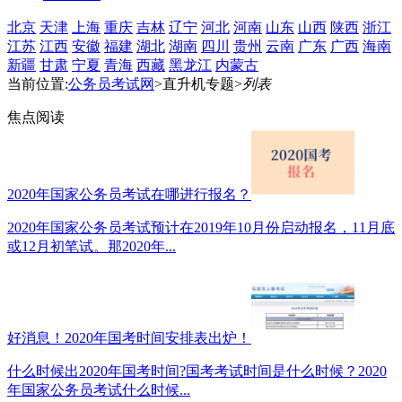
北京
天津
上海
重庆
吉林
辽宁
河北
河南
山东
山西
陕西
浙江
江苏
江西
安徽
福建
湖北
湖南
四川
贵州
云南
广东
广西
海南
新疆
甘肃
宁夏
青海
西藏
黑龙江
内蒙古
当前位置:
公务员考试网
>直升机专题>
列表
焦点阅读
2020年国家公务员考试在哪进行报名？
2020年国家公务员考试预计在2019年10月份启动报名，11月底
或12月初笔试。那2020年...
好消息！2020年国考时间安排表出炉！
什么时候出2020年国考时间?国考考试时间是什么时候？2020
年国家公务员考试什么时候...