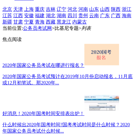
北京
天津
上海
重庆
吉林
辽宁
河北
河南
山东
山西
陕西
浙江
江苏
江西
安徽
福建
湖北
湖南
四川
贵州
云南
广东
广西
海南
新疆
甘肃
宁夏
青海
西藏
黑龙江
内蒙古
当前位置:
公务员考试网
>比基尼专题>
列表
焦点阅读
2020年国家公务员考试在哪进行报名？
2020年国家公务员考试预计在2019年10月份启动报名，11月底
或12月初笔试。那2020年...
好消息！2020年国考时间安排表出炉！
什么时候出2020年国考时间?国考考试时间是什么时候？2020
年国家公务员考试什么时候...