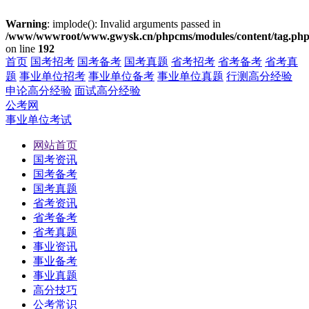
Warning
: implode(): Invalid arguments passed in
/www/wwwroot/www.gwysk.cn/phpcms/modules/content/tag.ph
on line
192
首页
国考招考
国考备考
国考真题
省考招考
省考备考
省考真
题
事业单位招考
事业单位备考
事业单位真题
行测高分经验
申论高分经验
面试高分经验
公考网
事业单位考试
网站首页
国考资讯
国考备考
国考真题
省考资讯
省考备考
省考真题
事业资讯
事业备考
事业真题
高分技巧
公考常识