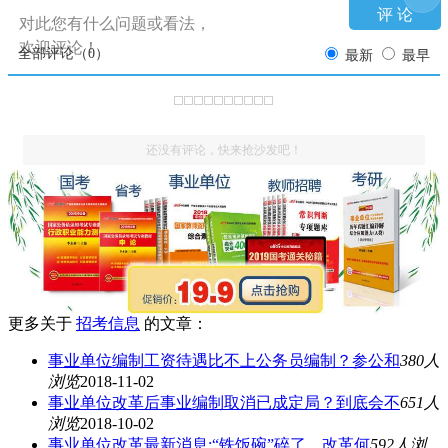
对此您有什么问题或看法，
欢迎评论！
全部评论（
0
）
最新
最早
还没有评论，快来抢沙发吧！
更多关于
招考信息
的文章：
事业单位编制工资待遇比不上公务员编制？参公和
380人
浏览
2018-11-02
事业单位改革后事业编制取消已成定局？到底会不
651人
浏览
2018-10-02
事业单位改革最新消息:“铁饭碗”碎了，改革何
592人浏