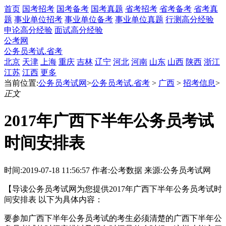
首页
国考招考
国考备考
国考真题
省考招考
省考备考
省考真
题
事业单位招考
事业单位备考
事业单位真题
行测高分经验
申论高分经验
面试高分经验
公考网
公务员考试.省考
北京
天津
上海
重庆
吉林
辽宁
河北
河南
山东
山西
陕西
浙江
江苏
江西
更多
当前位置:
公务员考试网
>
公务员考试.省考
>
广西
>
招考信息
>
正文
2017年广西下半年公务员考试
时间安排表
时间:2019-07-18 11:56:57
作者:公考数据
来源:公务员考试网
【导读公务员考试网为您提供2017年广西下半年公务员考试时
间安排表 以下为具体内容：
要参加广西下半年公务员考试的考生必须清楚的广西下半年公