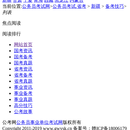
新疆
甘肃
宁夏
青海
西藏
黑龙江
内蒙古
当前位置:
公务员考试网
>
公务员考试.省考
>
新疆
>
备考技巧
>
列表
焦点阅读
阅读排行
网站首页
国考资讯
国考备考
国考真题
省考资讯
省考备考
省考真题
事业资讯
事业备考
事业真题
高分技巧
公考故事
公考网
公务员事业单位考试网
版权所有
Copyright 2011-2019 www.gwysk.cn 备案号：赣ICP备18006179