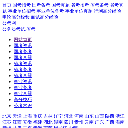
首页
国考招考
国考备考
国考真题
省考招考
省考备考
省考真
题
事业单位招考
事业单位备考
事业单位真题
行测高分经验
申论高分经验
面试高分经验
公考网
公务员考试.省考
网站首页
国考资讯
国考备考
国考真题
省考资讯
省考备考
省考真题
事业资讯
事业备考
事业真题
高分技巧
公考常识
北京
天津
上海
重庆
吉林
辽宁
河北
河南
山东
山西
陕西
浙江
江苏
江西
安徽
福建
湖北
湖南
四川
贵州
云南
广东
广西
海南