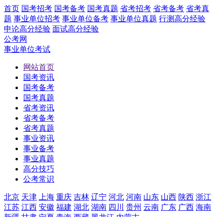
首页
国考招考
国考备考
国考真题
省考招考
省考备考
省考真
题
事业单位招考
事业单位备考
事业单位真题
行测高分经验
申论高分经验
面试高分经验
公考网
事业单位考试
网站首页
国考资讯
国考备考
国考真题
省考资讯
省考备考
省考真题
事业资讯
事业备考
事业真题
高分技巧
公考常识
北京
天津
上海
重庆
吉林
辽宁
河北
河南
山东
山西
陕西
浙江
江苏
江西
安徽
福建
湖北
湖南
四川
贵州
云南
广东
广西
海南