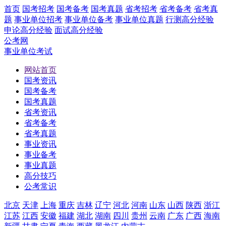
首页
国考招考
国考备考
国考真题
省考招考
省考备考
省考真
题
事业单位招考
事业单位备考
事业单位真题
行测高分经验
申论高分经验
面试高分经验
公考网
事业单位考试
网站首页
国考资讯
国考备考
国考真题
省考资讯
省考备考
省考真题
事业资讯
事业备考
事业真题
高分技巧
公考常识
北京
天津
上海
重庆
吉林
辽宁
河北
河南
山东
山西
陕西
浙江
江苏
江西
安徽
福建
湖北
湖南
四川
贵州
云南
广东
广西
海南