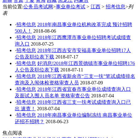
新疆
甘肃
宁夏
青海
西藏
黑龙江
内蒙古
当前位置:
公务员考试网
>
事业单位考试
>
江西
>
招考信息
>
列
表
·
招考信息
2018年南昌事业单位机构改革完成 预计招聘
500人！
2018-08-06
·
招考信息
2018年江西鹰潭市事业单位招聘考试成绩查
询入口
2018-07-25
·
招考信息
2018年江西吉安市安福县事业单位招聘17人
公告及职位表下载
2018-07-17
·
招考信息
好消息!2018年江西景德镇市事业单位招聘176
人公告及职位表下载
2018-07-11
·
招考信息
2018年江西省新余市“三支一扶”笔试成绩排名
查询及入闱体检资格审查人员
2018-07-09
·
招考信息
2018年江西省宜春市事业单位成绩查询入口
及面试入围人员名单 资格审查公告
2018-07-04
·
招考信息
2018年江西省三支一扶考试成绩查询入口已
出 速查！
2018-07-04
·
招考信息
2018年南昌事业单位编制冻结 南昌事业单位
还招不招聘？
2018-06-23
焦点阅读