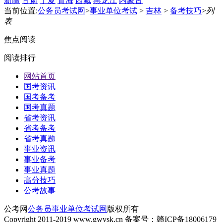
新疆
甘肃
宁夏
青海
西藏
黑龙江
内蒙古
当前位置:
公务员考试网
>
事业单位考试
>
吉林
>
备考技巧
>
列
表
焦点阅读
阅读排行
网站首页
国考资讯
国考备考
国考真题
省考资讯
省考备考
省考真题
事业资讯
事业备考
事业真题
高分技巧
公考故事
公考网
公务员事业单位考试网
版权所有
Copyright 2011-2019 www.gwysk.cn 备案号：赣ICP备18006179