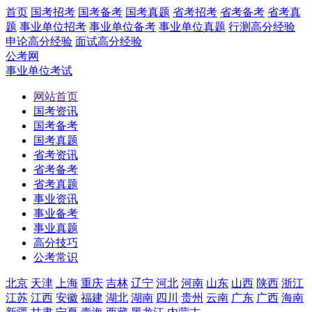
首页
国考招考
国考备考
国考真题
省考招考
省考备考
省考真
题
事业单位招考
事业单位备考
事业单位真题
行测高分经验
申论高分经验
面试高分经验
公考网
事业单位考试
网站首页
国考资讯
国考备考
国考真题
省考资讯
省考备考
省考真题
事业资讯
事业备考
事业真题
高分技巧
公考常识
北京
天津
上海
重庆
吉林
辽宁
河北
河南
山东
山西
陕西
浙江
江苏
江西
安徽
福建
湖北
湖南
四川
贵州
云南
广东
广西
海南