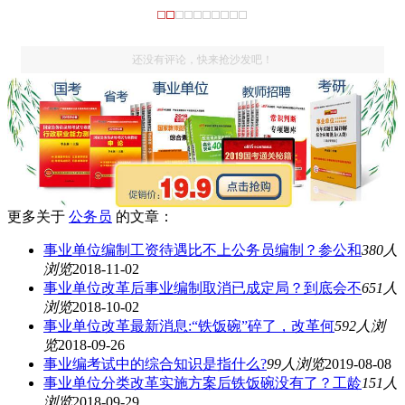
还没有评论，快来抢沙发吧！
更多关于
公务员
的文章：
事业单位编制工资待遇比不上公务员编制？参公和
380人
浏览
2018-11-02
事业单位改革后事业编制取消已成定局？到底会不
651人
浏览
2018-10-02
事业单位改革最新消息:“铁饭碗”碎了，改革何
592人浏
览
2018-09-26
事业编考试中的综合知识是指什么?
99人浏览
2019-08-08
事业单位分类改革实施方案后铁饭碗没有了？工龄
151人
浏览
2018-09-29