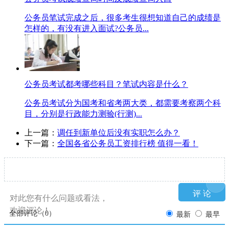
公务员笔试完成之后，很多考生很想知道自己的成绩是
怎样的，有没有进入面试?公务员...
公务员考试都考哪些科目？笔试内容是什么？
公务员考试分为国考和省考两大类，都需要考察两个科
目，分别是行政能力测验(行测)...
上一篇：
调任到新单位后没有实职怎么办？
下一篇：
全国各省公务员工资排行榜 值得一看！
对此您有什么问题或看法，
欢迎评论！
全部评论（
0
）
最新
最早