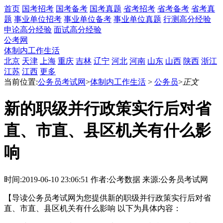
首页
国考招考
国考备考
国考真题
省考招考
省考备考
省考真
题
事业单位招考
事业单位备考
事业单位真题
行测高分经验
申论高分经验
面试高分经验
公考网
体制内工作生活
北京
天津
上海
重庆
吉林
辽宁
河北
河南
山东
山西
陕西
浙江
江苏
江西
更多
当前位置:
公务员考试网
>
体制内工作生活
>
公务员
>
正文
新的职级并行政策实行后对省
直、市直、县区机关有什么影
响
时间:2019-06-10 23:06:51
作者:公考数据
来源:公务员考试网
【导读公务员考试网为您提供新的职级并行政策实行后对省
直、市直、县区机关有什么影响 以下为具体内容：