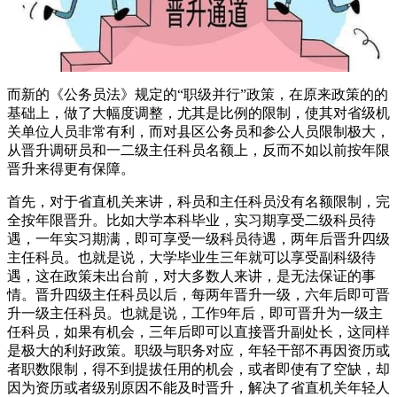
而新的《公务员法》规定的“职级并行”政策，在原来政策的的
基础上，做了大幅度调整，尤其是比例的限制，使其对省级机
关单位人员非常有利，而对县区公务员和参公人员限制极大，
从晋升调研员和一二级主任科员名额上，反而不如以前按年限
晋升来得更有保障。
首先，对于省直机关来讲，科员和主任科员没有名额限制，完
全按年限晋升。比如大学本科毕业，实习期享受二级科员待
遇，一年实习期满，即可享受一级科员待遇，两年后晋升四级
主任科员。也就是说，大学毕业生三年就可以享受副科级待
遇，这在政策未出台前，对大多数人来讲，是无法保证的事
情。晋升四级主任科员以后，每两年晋升一级，六年后即可晋
升一级主任科员。也就是说，工作9年后，即可晋升为一级主
任科员，如果有机会，三年后即可以直接晋升副处长，这同样
是极大的利好政策。职级与职务对应，年轻干部不再因资历或
者职数限制，得不到提拔任用的机会，或者即使有了空缺，却
因为资历或者级别原因不能及时晋升，解决了省直机关年轻人