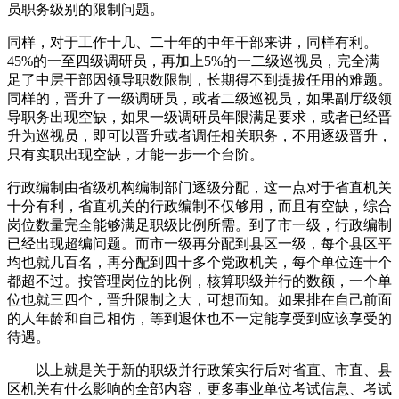
员职务级别的限制问题。
同样，对于工作十几、二十年的中年干部来讲，同样有利。
45%的一至四级调研员，再加上5%的一二级巡视员，完全满
足了中层干部因领导职数限制，长期得不到提拔任用的难题。
同样的，晋升了一级调研员，或者二级巡视员，如果副厅级领
导职务出现空缺，如果一级调研员年限满足要求，或者已经晋
升为巡视员，即可以晋升或者调任相关职务，不用逐级晋升，
只有实职出现空缺，才能一步一个台阶。
行政编制由省级机构编制部门逐级分配，这一点对于省直机关
十分有利，省直机关的行政编制不仅够用，而且有空缺，综合
岗位数量完全能够满足职级比例所需。到了市一级，行政编制
已经出现超编问题。而市一级再分配到县区一级，每个县区平
均也就几百名，再分配到四十多个党政机关，每个单位连十个
都超不过。按管理岗位的比例，核算职级并行的数额，一个单
位也就三四个，晋升限制之大，可想而知。如果排在自己前面
的人年龄和自己相仿，等到退休也不一定能享受到应该享受的
待遇。
以上就是关于新的职级并行政策实行后对省直、市直、县
区机关有什么影响的全部内容，更多事业单位考试信息、考试